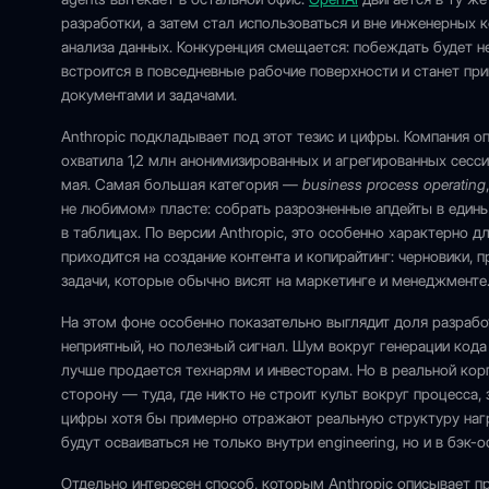
разработки, а затем стал использоваться и вне инженерных 
анализа данных. Конкуренция смещается: побеждать будет не 
встроится в повседневные рабочие поверхности и станет 
документами и задачами.
Anthropic подкладывает под этот тезис и цифры. Компания 
охватила 1,2 млн анонимизированных и агрегированных сесси
мая. Самая большая категория —
business process operating
не любимом» пласте: собрать разрозненные апдейты в единый
в таблицах. По версии Anthropic, это особенно характерно 
приходится на создание контента и копирайтинг: черновики,
задачи, которые обычно висят на маркетинге и менеджменте
На этом фоне особенно показательно выглядит доля разрабо
неприятный, но полезный сигнал. Шум вокруг генерации кода
лучше продается технарям и инвесторам. Но в реальной кор
сторону — туда, где никто не строит культ вокруг процесса,
цифры хотя бы примерно отражают реальную структуру на
будут осваиваться не только внутри engineering, но и в бэк-
Отдельно интересен способ, которым Anthropic описывает пр