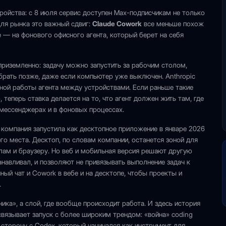
ройства: с 8 июля сервис доступен Max-подписчикам не только
Для рынка это важный сдвиг:
Claude Cowork
все меньше похож
е — на фонового офисного агента, который берет на себя
приземленно: задачу можно запустить за рабочим столом,
абрать позже, даже если компьютер уже выключен. Anthropic
вной работы агента между устройствами. Если раньше такие
теперь ставка делается на то, что агент должен жить там, где
в мессенджерах и в фоновых процессах.
k компания запустила как десктопное приложение в январе 2026
го места. Десктоп, по словам компании, останется зоной для
йлам и браузеру. Но веб и мобильная версия решают другую
навливал, и позволяют не привязывать выполнение задач к
ый чат и Cowork в вебе и на десктопе, чтобы проекты и
.
ника», а слой, где вообще происходит работа. И здесь история
связывает запуск с более широким трендом: «война» coding
 сторону с Codex, который начинался как инструмент для