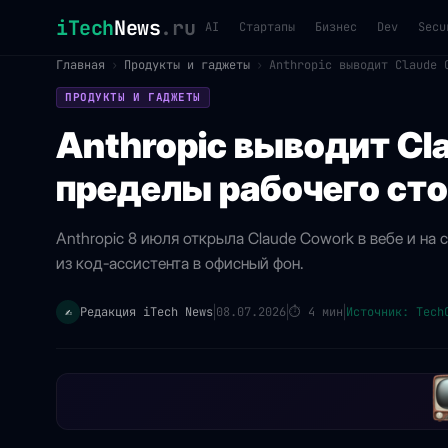
iTech
News
.ru
AI
Стартапы
Бизнес
Dev
Secu
Главная
›
Продукты и гаджеты
›
Anthropic выводит Claude 
ПРОДУКТЫ И ГАДЖЕТЫ
Anthropic выводит Cl
пределы рабочего ст
Anthropic 8 июля открыла Claude Cowork в вебе и н
из код-ассистента в офисный фон.
Редакция iTech News
08.07.2026
⏱
4 мин
Источник: Tech
✍️
|
|
|