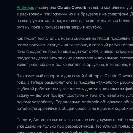
Anthropic
расширила
Claude Cowork
на веб и мобильные уст
в десктопном приложении, но и в браузере и на смартфоне. 
на инструмент «для тех, кто иногда пишет код», и все больш
рутину, пока у пользователя закрыт ноутбук.
Как пишет TechCrunch, новый сценарий выглядит предельно 
потом получать статусы на телефоне, а готовый результат з
явно продает не просто еще один чат с ИИ, а идею непреры
продукты держались за окно редактора и локальную сессию, 
живет рабочий день пользователя: в браузере, в телефоне, 
Это заметный поворот и для самой Anthropic. Claude Cowor
года, а теперь расширяет его за пределы «тяжелого» рабоче
глубокой работы: там у агента есть доступ к локальным фа
задачу — делают продукт доступным тем, кто ничего не уста
одному устройству. Параллельно Anthropic объединяет обычн
артефакты хранились в общей среде, а не в разных коробках
По сути, Anthropic пытается занять не нишу «умного собесед
уже давно не только про разработчиков. TechCrunch прямо 
agents вытекает в остальной офис.
OpenAI
двигается в ту же