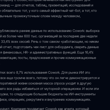
команд — для отчетов, таблиц, презентаций, исследований и
обязательно тот, у кого самый эффектный чат-бот, а тот, кто
привычным промежуточным слоем между человеком,
опубликовала ранние данные по использованию Cowork: выборка
й из более чем 600 тыс. организаций за последние две недели
, 33,4% всех сессий. Речь о том самом «работающем, но никем
 отчет, подготовить чек-лист для онбординга, сверить данные
для финансовых, HR- и административных функций. Еще 16,4%
 презентации, посты, предложения и прочие коммуникационные
.
тки: всего 8,7% использования Cowork. Для рынка ИИ это
 все еще громче всего, потому что он легче демонстрируется и
поративной жизни основная масса спроса уходит в другую
 зато все рады избавиться от муторной операционки. И если эти
грузки, то следующие большие бюджеты на ИИ-инструменты
офисе, операциях, рекрутинге и внутренних коммуникациях.
одукт. Компания продвигает Cowork как агента, который