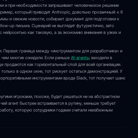
ами и при необходимости запрашивает человеческое решение
 Пример, который приводит Anthropic, довольно прозаичный: к 6
аммы и свежие новости, собирает документ для подготовки к
llow-up письма. Сценарий не выглядит футуристично, зато
 с нейросетью как таковую, а за экономию внимания в узких и
и. Первая: граница между «инструментом для разработчика» и
, чем многие ожидали. Если раньше
AI-агенты
заходили в
е продаются как горизонтальный слой для всей организации.
т только в одном окне, тот рискует остаться демонстрацией. У
с корпоративными инструментами вроде Slack, тот получает шанс
угими игроками, похоже, будет решаться не на абстрактном
 чей агент быстрее встраивается в рутину, меньше требует
 работу, которую сотрудники годами считали неизбежным