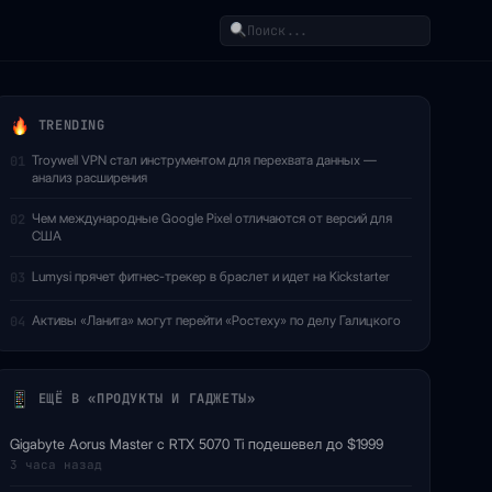
Поиск
TRENDING
Troywell VPN стал инструментом для перехвата данных —
01
анализ расширения
Чем международные Google Pixel отличаются от версий для
02
США
Lumysi прячет фитнес-трекер в браслет и идет на Kickstarter
03
Активы «Ланита» могут перейти «Ростеху» по делу Галицкого
04
ЕЩЁ В «ПРОДУКТЫ И ГАДЖЕТЫ»
Gigabyte Aorus Master с RTX 5070 Ti подешевел до $1999
3 часа назад