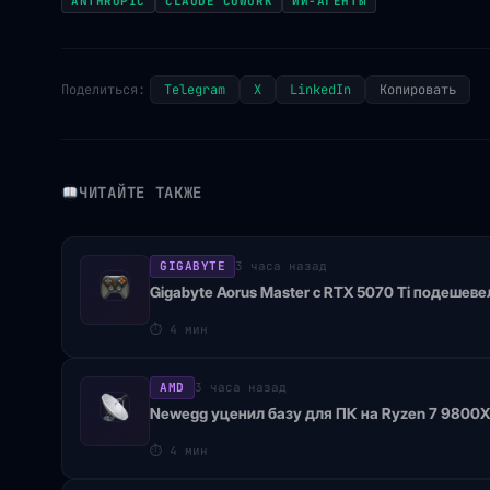
ANTHROPIC
CLAUDE COWORK
ИИ-АГЕНТЫ
Поделиться:
Telegram
X
LinkedIn
Копировать
ЧИТАЙТЕ ТАКЖЕ
GIGABYTE
3 часа назад
Gigabyte Aorus Master с RTX 5070 Ti подешеве
⏱
4 мин
AMD
3 часа назад
Newegg уценил базу для ПК на Ryzen 7 9800
⏱
4 мин