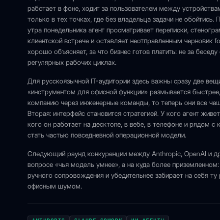
работает в фоне, ходит за пользователем между устройств
только в тех точках, где без владельца задачи не обойтись.
утра понедельника агент просматривает переписки, стеногр
клиентской встрече и оставляет неотправленным черновик fo
хорошо объясняет, за что бизнес готов платить: не за беседу
регулярных рабочих циклах.
Для русскоязычной IT-аудитории здесь важны сразу две вещ
«инструментом для офисной функции» размывается быстрее
компанию через инженерные команды, то теперь они все чащ
Вторая: интерфейс становится стратегией. У кого агент живе
кого он работает на десктопе, в вебе, в телефоне и рядом 
стать частью повседневной операционной модели.
Следующий раунд конкуренции между Anthropic, OpenAI и др
вопросе «чья модель умнее», а на куда более приземленном:
ручного сопровождения и убедительнее забирает на себя ту
офисным шумом.