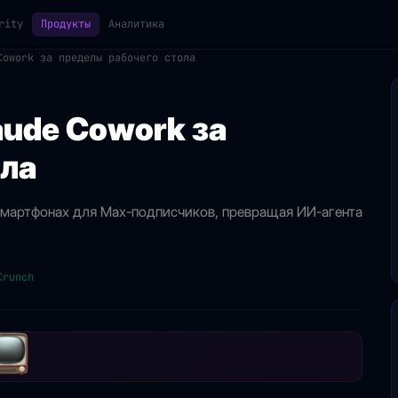
rity
Продукты
Аналитика
Cowork за пределы рабочего стола
aude Cowork за
ола
а смартфонах для Max-подписчиков, превращая ИИ-агента
Crunch