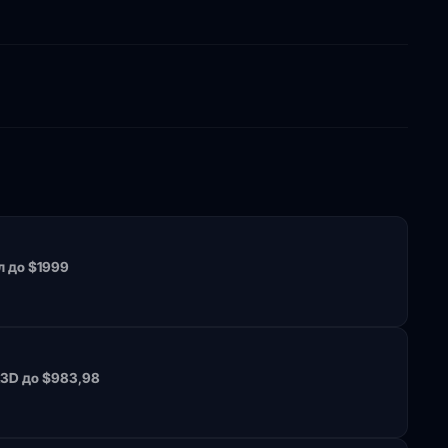
л до $1999
X3D до $983,98