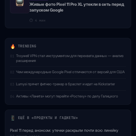
Живые фото Pixel 11 Pro XL утекли в сеть перед
запуском Google
⏱
4 мин
TRENDING
Troywell VPN стал инструментом для перехвата данных — анализ
01
расширения
Чем международные Google Pixel отличаются от версий для США
02
Lumysi прячет фитнес-трекер в браслет и идет на Kickstarter
03
Активы «Ланита» могут перейти «Ростеху» по делу Галицкого
04
ЕЩЁ В «ПРОДУКТЫ И ГАДЖЕТЫ»
Pixel 11 перед анонсом: утечки раскрыли почти всю линейку