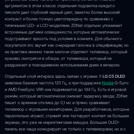
аргументом в этом классе: отдельная подсветка каждого
пикселя дает глубокий черный цвет, заметно более высокий
контраст и более точную цветопередачу по сравнению с
типичными LED- и LCD-моделями. ZDNet отдельно упоминает
встроенные датчики освещенности, которые автоматически
подстраивают яркость под условия в комнате. Для обычного
покупателя это звучит как очередная галочка в спецификации, но
на практике именно такие мелочи отделяют телевизор, который
красиво смотрится в обзоре, от телевизора, который не
раздражает в повседневном использовании днем и вечером.
Отдельный слой интереса здесь связан с играми. У
LG C5 OLED
заявлена базовая частота 120 Гц, а при поддержке
Nvidia
G-Sync
и AMD FreeSync VRR она поднимается до 144 Гц. Есть и игровой
режим, который автоматически снижает задержку ввода; ZDNet
пишет о времени отклика до 0,1 мс и прямо сравнивает
телевизор с игровыми мониторами. Для разработчиков, которые
параллельно играют, стримят или тестируют контент на больших
экранах, это уже не маркетинговая мишура. Большая OLED-
панель все чаще конкурирует не только с телевизорами, но и с