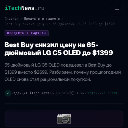
iTech
News
.ru
☰
Главная
›
Продукты и гаджеты
›
Best Buy снизил цену на 65-дюймовый LG C5 OLED до $1399
ПРОДУКТЫ И ГАДЖЕТЫ
Best Buy снизил цену на 65-
дюймовый LG C5 OLED до $1399
65-дюймовый LG C5 OLED подешевел в Best Buy до
$1399 вместо $2699. Разбираем, почему прошлогодний
OLED снова стал рациональной покупкой.
Редакция iTech News
09.07.2026
⏱
4 мин
Источник: ZDNet
✍️
|
|
|