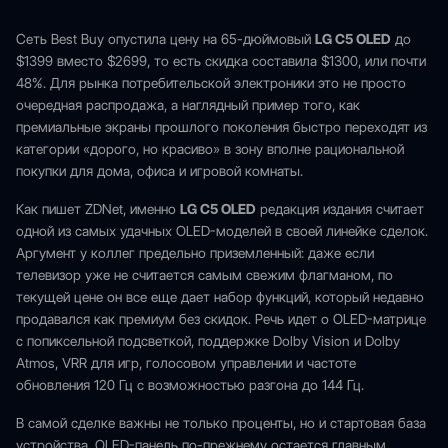
Сеть Best Buy опустила цену на 65-дюймовый
LG C5 OLED
до
$1399 вместо $2699, то есть скидка составила $1300, или почти
48%. Для рынка потребительской электроники это не просто
очередная распродажа, а наглядный пример того, как
премиальные экраны прошлого поколения быстро переходят из
категории «дорого, но красиво» в зону вполне рациональной
покупки для дома, офиса и игровой комнаты.
Как пишет ZDNet, именно
LG C5 OLED
редакция издания считает
одной из самых удачных OLED-моделей в своей линейке сделок.
Аргумент у коллег предельно приземленный: даже если
телевизор уже не считается самым свежим флагманом, по
текущей цене он все еще дает набор функций, который недавно
продавался как премиум без скидок. Речь идет о OLED-матрице
с попиксельной подсветкой, поддержке Dolby Vision и Dolby
Atmos, VRR для игр, голосовом управлении и частоте
обновления 120 Гц с возможностью разгона до 144 Гц.
В самой сделке важны не только проценты, но и стартовая база
устройства. OLED-панель по-прежнему остается главным