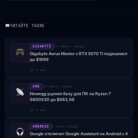
ЧИТАЙТЕ ТАКЖЕ
GIGABYTE
14 минут назад
Gigabyte Aorus Master с RTX 5070 Ti подешевел
до $1999
⏱
4 мин
AMD
36 минут назад
Newegg уценил базу для ПК на Ryzen 7
9800X3D до $983,98
⏱
4 мин
ANDROID
2 часа назад
Google отключит Google Assistant на Android с 4