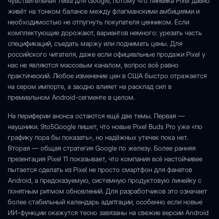
чувствительная тема для Google, потому что линейка Pixel давно
живёт на тонком балансе между флагманскими амбициями и
необходимостью не отпугнуть покупателя ценником. Если
комплектующие дорожают, вариантов немного: урезать часть
спецификаций, съедать маржу или поднимать цены. Для
российского читателя, даже если официальные продажи Pixel у
нас не являются массовым каналом, вопрос всё равно
практический. Любое изменение цен в США быстро отражается
на сером импорте, а заодно влияет на расклад сил в
премиальном Android-сегменте в целом.
На периферии анонса остаются ещё две темы. Первая —
наушники. 9to5Google пишет, что новые Pixel Buds Pro уже «по
графику пора бы показать», но надёжных утечек пока нет.
Вторая — общая стратегия Google по железу. Более ранняя
презентация Pixel 11 показывает, что компания всё настойчивее
пытается сделать из Pixel не просто смартфон для фанатов
Android, а предсказуемую, системную продуктовую линейку с
понятным ритмом обновлений. Для разработчиков это означает
более стабильный календарь адаптации, особенно если новые
ИИ-функции окажутся тесно завязаны на свежие версии Android