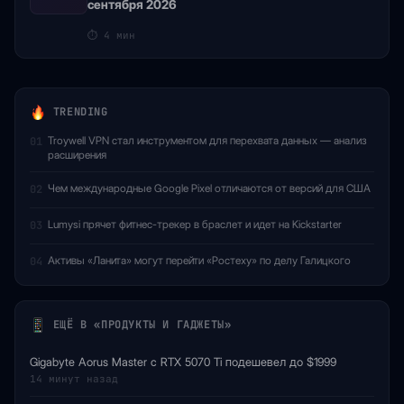
сентября 2026
⏱
4 мин
TRENDING
Troywell VPN стал инструментом для перехвата данных — анализ
01
расширения
Чем международные Google Pixel отличаются от версий для США
02
Lumysi прячет фитнес-трекер в браслет и идет на Kickstarter
03
Активы «Ланита» могут перейти «Ростеху» по делу Галицкого
04
ЕЩЁ В «ПРОДУКТЫ И ГАДЖЕТЫ»
Gigabyte Aorus Master с RTX 5070 Ti подешевел до $1999
14 минут назад