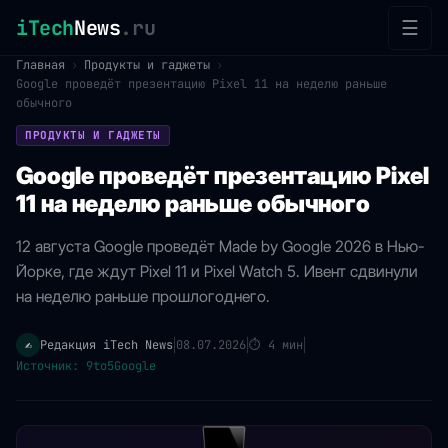
iTech
News
.ru
☰
Главная
›
Продукты и гаджеты
›
Google проведёт презентацию Pixel 11 на неделю раньше
обычного
ПРОДУКТЫ И ГАДЖЕТЫ
Google проведёт презентацию Pixel
11 на неделю раньше обычного
12 августа Google проведёт Made by Google 2026 в Нью-
Йорке, где ждут Pixel 11 и Pixel Watch 5. Ивент сдвинули
на неделю раньше прошлогоднего.
Редакция iTech News
08.07.2026
⏱
4 мин
✍️
|
|
|
Источник: 9to5Google