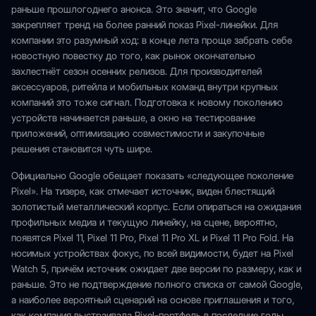
раньше прошлогоднего анонса. Это значит, что Google
закрепляет тренд на более ранний показ Pixel-линейки. Для
компании это разумный ход: в конце лета проще забрать себе
новостную повестку до того, как рынок окончательно
захлестнёт сезон осенних релизов. Для производителей
аксессуаров, ритейла и мобильных команд внутри крупных
компаний это тоже сигнал. Подготовка к новому поколению
устройств начинается раньше, а окно на тестирование
приложений, оптимизацию совместимости и закупочные
решения становится чуть шире.
Официально Google обещает показать «следующее поколение
Pixel». На тизере, как отмечает источник, виден блестящий
золотистый металлический корпус. Если опираться на ожидания
профильных медиа и текущую линейку, на сцене, вероятно,
появятся Pixel 11, Pixel 11 Pro, Pixel 11 Pro XL и Pixel 11 Pro Fold. На
носимых устройствах фокус, по всей видимости, будет на Pixel
Watch 5, причём источник ожидает две версии по размеру, как и
раньше. Это не подтверждение полного списка от самой Google,
а наиболее вероятный сценарий на основе приглашения и того,
как компания выстраивала Pixel-портфель в последние годы.