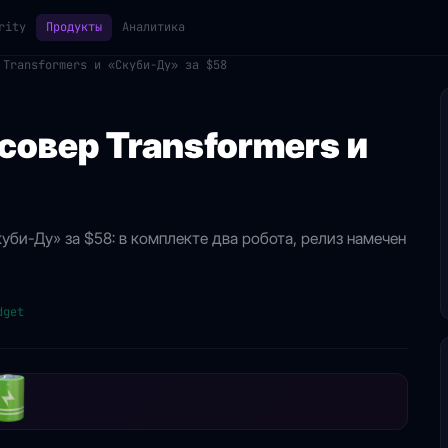
rity
Продукты
Аналитика
 Transformers и «Скуби-Ду» за $58
совер Transformers и
куби-Ду» за $58: в комплекте два робота, релиз намечен
dget