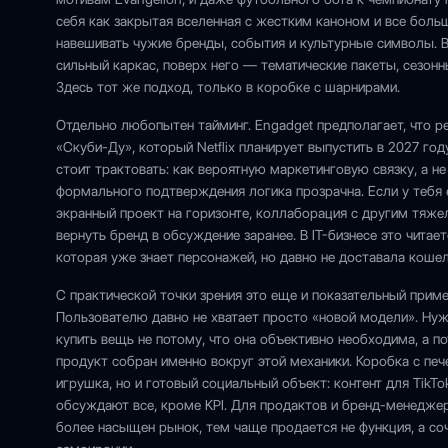
себя как закрытая вселенная с жестким каноном и все бол
навешивать чужие бренды, события и культурные символы. 
сильный каркас, поверх него — тематические пакеты, сезонн
Здесь тот же подход, только в коробке с шарнирами.
Отдельно любопытен тайминг. Engadget предполагает, что р
«Скуби-Ду», который Netflix планирует выпустить в 2027 год
стоит трактовать: как вероятную маркетинговую связку, а 
формального подтверждения логика прозрачна. Если у тебя 
экранный проект на горизонте, коллаборация с другим тяж
вернуть бренд в обсуждение заранее. В IT-бизнесе это читает
которая уже знает персонажей, но давно не доставала кошел
С практической точки зрения это еще и показательный приме
Пользователю давно не хватает просто «новой модели». Нуже
купить вещь не потому, что она объективно необходима, а п
продукт собран именно вокруг этой механики. Коробка с пе
игрушка, но и готовый социальный объект: контент для TikTok
обсуждают все, кроме KPI. Для продактов и бренд-менеджер
более насыщен рынок, тем чаще продается не функция, а соч