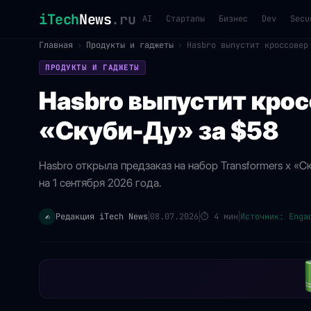
iTech
News
.ru
AI
Стартапы
Бизнес
Dev
Secu
Главная
›
Продукты и гаджеты
›
Hasbro выпустит кроссовер
ПРОДУКТЫ И ГАДЖЕТЫ
Hasbro выпустит крос
«Скуби-Ду» за $58
Hasbro открыла предзаказ на набор Transformers x «С
на 1 сентября 2026 года.
Редакция iTech News
08.07.2026
⏱
4 мин
Источник: Enga
✍️
|
|
|