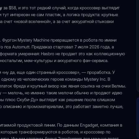
у
за $58, и это тот редкий случай, когда кроссовер выглядит
 тут интересен не сам пластик, а логика продукта: крупные
 счет «новой вселенной», а за счет аккуратной стыковки
. Фургон Mystery Machine превращается в робота по имени
о пса Automutt. Предзаказ стартовал 7 июля 2026 года, а
 формата умеренная: Hasbro не продает это как коллекционную
 ностальгии, мем-культуры и аккуратного фан-сервиса.
и «ну да, еще один странный кроссовер», — проработка. У
 одному из человеческих героев команды Mystery Inc. В
аток Фреда и крупный визор как явная ссылка на очки Велмы.
 — мелочь, но именно такие мелочи обычно и продают идею
еры плюс Скуби-Ду» выглядит как решение после слишком
по описанию и промоматериалам, это работает заметно лучше,
читаемой продуктовой линии. По данным Engadget, компания в
которые трансформируются в роботов, и кроссовер по
мира. Иными словами, бренд Transformers все меньше ведет