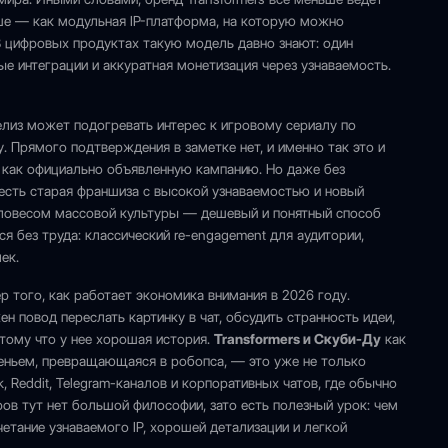
ьше — как модульная IP-платформа, на которую можно
В цифровых продуктах такую модель давно знают: один
ые интеграции и аккуратная монетизация через узнаваемость.
елиз может подогревать интерес к игровому сериалу по
у. Прямого подтверждения в заметке нет, и именно так это и
не как официально объявленную кампанию. Но даже без
есть старая франшиза с высокой узнаваемостью и новый
еловесом массовой культуры — дешевый и понятный способ
ся без труда: классический re-engagement для аудитории,
ек.
р того, как работает экономика внимания в 2026 году.
н повод переслать картинку в чат, обсудить странность идеи,
отому что у нее хорошая история.
Transformers и Скуби-Ду
как
ченьем, превращающаяся в робопса, — это уже не только
, Reddit, Telegram-каналов и корпоративных чатов, где обычно
ов тут нет большой философии, зато есть полезный урок: чем
етание узнаваемого IP, хорошей детализации и легкой