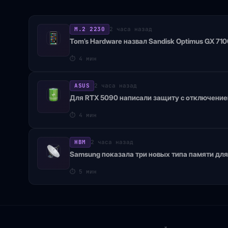
M.2 2230
2 часа назад
Tom’s Hardware назвал Sandisk Optimus GX 7
⏱
4 мин
ASUS
2 часа назад
Для RTX 5090 написали защиту с отключение
⏱
4 мин
HBM
2 часа назад
Samsung показала три новых типа памяти дл
⏱
5 мин