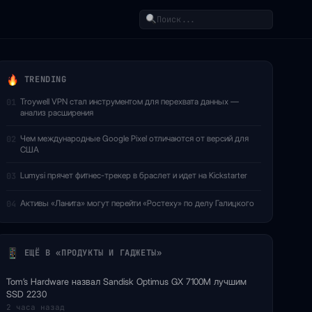
Поиск
TRENDING
Troywell VPN стал инструментом для перехвата данных —
01
анализ расширения
Чем международные Google Pixel отличаются от версий для
02
США
Lumysi прячет фитнес-трекер в браслет и идет на Kickstarter
03
Активы «Ланита» могут перейти «Ростеху» по делу Галицкого
04
ЕЩЁ В «ПРОДУКТЫ И ГАДЖЕТЫ»
Tom’s Hardware назвал Sandisk Optimus GX 7100M лучшим
SSD 2230
2 часа назад