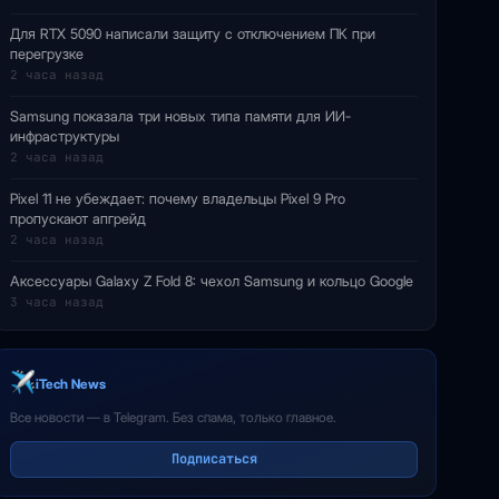
Для RTX 5090 написали защиту с отключением ПК при
перегрузке
2 часа назад
Samsung показала три новых типа памяти для ИИ-
инфраструктуры
2 часа назад
Pixel 11 не убеждает: почему владельцы Pixel 9 Pro
пропускают апгрейд
2 часа назад
Аксессуары Galaxy Z Fold 8: чехол Samsung и кольцо Google
3 часа назад
iTech News
Все новости — в Telegram. Без спама, только главное.
Подписаться