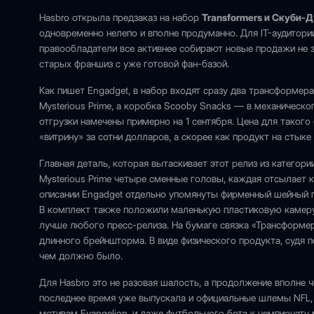
Hasbro открыла предзаказ на набор
Transformers и Скуби-Д
одновременно нелепо и вполне продуманно. Для IT-аудитории
правообладатели все активнее собирают новые продажи не за
старых франшиз с уже готовой фан-базой.
Как пишет Engadget, в набор входят сразу два трансформера
Mysterious Prime, а коробка Scooby Snacks — в механическог
отгрузки намечены примерно на 1 сентября. Цена для такого
«витрину» за сотни долларов, а скорее как продукт на стыке
Главная деталь, которая вытаскивает этот релиз из категори
Mysterious Prime четыре сменные головы, каждая отсылает к
описании Engadget отдельно упомянуты фирменный шейный пл
В комплект также положили маленькую пластиковую камеру
лучше любого пресс-релиза. На бумаге связка «Трансформ
длинного брейншторма. В виде физического продукта, судя 
чем должно было.
Для Hasbro это не разовая шалость, а продолжение вполне 
последнее время уже выпускала и официальные шлемы NFL, 
мотивам Evangelion, и даже футбольного бота к чемпионату 