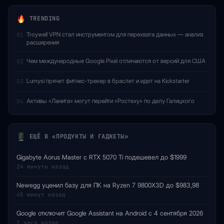
TRENDING
Troywell VPN стал инструментом для перехвата данных — анализ
01
расширения
Чем международные Google Pixel отличаются от версий для США
02
Lumysi прячет фитнес-трекер в браслет и идет на Kickstarter
03
Активы «Ланита» могут перейти «Ростеху» по делу Галицкого
04
ЕЩЁ В «ПРОДУКТЫ И ГАДЖЕТЫ»
Gigabyte Aorus Master с RTX 5070 Ti подешевел до $1999
24 минуты назад
Newegg уценил базу для ПК на Ryzen 7 9800X3D до $983,98
45 минут назад
Google отключит Google Assistant на Android с 4 сентября 2026
2 часа назад