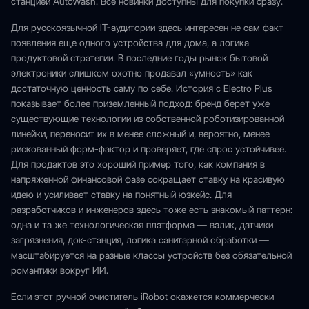
станцией AutoWash. Все новинки доступны для покупки сразу.
Для русскоязычной IT-аудитории здесь интересен не сам факт
появления еще одного устройства для дома, а логика
продуктовой стратегии. В последние годы рынок бытовой
электроники слишком охотно продавал «умность» как
достаточную ценность саму по себе. История с Electro Plus
показывает более приземленный подход: бренд берет уже
существующие технологии из собственной роботизированной
линейки, переносит их в менее сложный и, вероятно, менее
рискованный форм-фактор и проверяет, где спрос устойчивее.
Для продактов это хороший пример того, как компания в
напряженной финансовой фазе сокращает ставку на красивую
идею и усиливает ставку на понятный юзкейс. Для
разработчиков и инженеров здесь тоже есть знакомый паттерн:
одна и та же технологическая платформа — валик, датчики
загрязнения, док-станция, логика санитарной обработки —
масштабируется на разные классы устройств без обязательной
романтики вокруг ИИ.
Если этот ручной очиститель iRobot окажется коммерчески