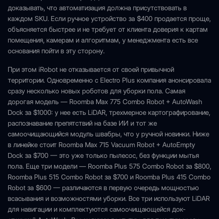
доказывать, что автоматизация должна присутствовать в
каждом SKU. Если ручное устройство за $400 продается проще,
объясняется быстрее и не требует от клиента доверия к картам
помещения, камерам и алгоритмам, у менеджмента есть все
основания пойти в эту сторону.
При этом iRobot не отказывается от своей привычной
территории. Одновременно с Electro Plus компания анонсировала
сразу несколько новых роботов для уборки пола. Самая
дорогая модель — Roomba Max 775 Combo Robot + AutoWash
Dock за $1000: у нее есть LiDAR, трехмерное картографирование,
распознавание препятствий на базе ИИ и тот же
самоочищающийся модуль швабры, что у ручной новинки. Ниже
в линейке стоит Roomba Max 715 Vacuum Robot + AutoEmpty
Dock за $700 — это уже только пылесос, без функции мытья
пола. Еще три модели — Roomba Plus 575 Combo Robot за $800,
Roomba Plus 515 Combo Robot за $700 и Roomba Plus 415 Combo
Robot за $600 — различаются в первую очередь мощностью
всасывания и возможностями уборки. Все три используют LiDAR
для навигации и комплектуются самоочищающейся док-