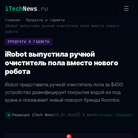
iTech
News
.ru
☰
Главная
›
Продукты и гаджеты
›
iRobot выпустила ручной очиститель пола вместо нового
робота
ПРОДУКТЫ И ГАДЖЕТЫ
iRobot выпустила ручной
очиститель пола вместо нового
робота
iRobot представила ручной очиститель пола за $400:
устройство дезинфицирует покрытие водой из-под
крана и показывает новый поворот бренда Roomba.
Редакция iTech News
08.07.2026
⏱
5 мин
Источник: Engadget
✍️
|
|
|