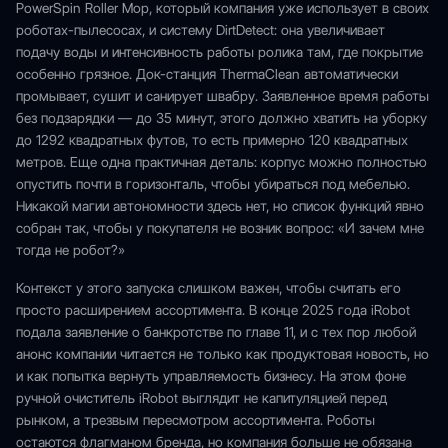
PowerSpin Roller Mop, который компания уже использует в своих
роботах-пылесосах, и систему DirtDetect: она увеличивает
подачу воды и интенсивность работы ролика там, где покрытие
особенно грязное. Док-станция ThermaClean автоматически
промывает, сушит и санирует швабру. Заявленное время работы
без подзарядки — до 35 минут, этого должно хватить на уборку
до 1292 квадратных футов, то есть примерно 120 квадратных
метров. Еще одна практичная деталь: корпус можно полностью
опустить почти в горизонталь, чтобы убираться под мебелью.
Никакой магии автономности здесь нет, но список функций явно
собран так, чтобы у покупателя не возник вопрос: «И зачем мне
тогда не робот?»
Контекст у этого запуска слишком важен, чтобы считать его
просто расширением ассортимента. В конце 2025 года iRobot
подала заявление о банкротстве по главе 11, и с тех пор любой
анонс компании читается не только как продуктовая новость, но
и как попытка вернуть управляемость бизнесу. На этом фоне
ручной очиститель iRobot выглядит не капитуляцией перед
рынком, а трезвым пересмотром ассортимента. Роботы
остаются флагманом бренда, но компания больше не обязана