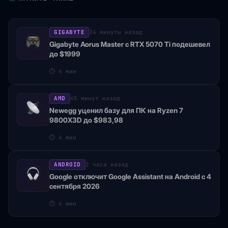
GIGABYTE
24 минуты назад
Gigabyte Aorus Master с RTX 5070 Ti подешевел
до $1999
⏱
4 мин
AMD
45 минут назад
Newegg уценил базу для ПК на Ryzen 7
9800X3D до $983,98
⏱
4 мин
ANDROID
2 часа назад
Google отключит Google Assistant на Android с 4
сентября 2026
⏱
4 мин