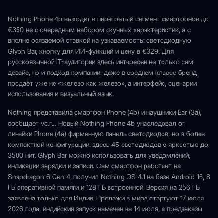
Nothing Phone 4b выходит в перегретый сегмент смартфонов до
€350 не с очередным набором скучных характеристик, а с
вполне осязаемой ставкой на узнаваемость: светодиодную
Glyph Bar, кнопку для ИИ-функций и цену в €329. Для
русскоязычной IT-аудитории здесь интересен не только сам
девайс, но и подход компании: даже в среднем классе бренд
продаёт уже не «железо как железо», а интерфейс, сценарии
использования и визуальный язык.
Nothing представила смартфон Phone (4b) и наушники Ear (3a),
сообщает vc.ru. Новый Nothing Phone 4b унаследовал от
линейки Phone (4a) фирменную панель светодиодов, но в более
компактной конфигурации: здесь 45 светодиодов с яркостью до
3500 нит. Glyph Bar можно использовать для уведомлений,
индикации зарядки и записи. Сам смартфон работает на
Snapdragon 6 Gen 4, получил Nothing OS 4.1 на базе Android 16, 8
ГБ оперативной памяти и 128 ГБ встроенной. Версия на 256 ГБ
заявлена только для Индии. Продажи в мире стартуют 17 июля
2026 года, индийский запуск намечен на 14 июля, а предзаказы