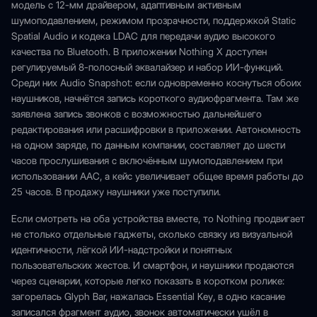
модель с 12-мм драйвером, адаптивным активным
шумоподавлением, режимом прозрачности, поддержкой Static
Spatial Audio и кодека LDAC для передачи аудио высокого
качества по Bluetooth. В приложении Nothing X доступен
регулируемый 8-полосный эквалайзер и набор ИИ-функций.
Среди них Audio Snapshot: если одновременно коснуться обоих
наушников, начнётся запись короткого аудиофрагмента. Там же
заявлена запись звонков с возможностью дальнейшего
редактирования или расшифровки в приложении. Автономность
на одном заряде, по данным компании, составляет до шести
часов прослушивания с включённым шумоподавлением при
использовании AAC, а кейс увеличивает общее время работы до
25 часов. В продажу наушники уже поступили.
Если смотреть на оба устройства вместе, то Nothing продвигает
не столько отдельные гаджеты, сколько связку из визуальной
идентичности, лёгкой ИИ-надстройки и понятных
пользовательских жестов. И смартфон, и наушники продаются
через сценарии, которые легко показать в коротком ролике:
загорелась Glyph Bar, нажалась Essential Key, в одно касание
записался фрагмент аудио, звонок автоматически ушёл в