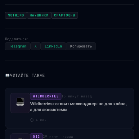
NOTHING
НАУШНИКИ
СМАРТФОНЫ
Поделиться:
Telegram
X
LinkedIn
Копировать
ЧИТАЙТЕ ТАКЖЕ
WILDBERRIES
15 минут назад
Wildberries готовит мессенджер: не для хайпа,
а для экосистемы
⏱
4 мин
QI2
29 минут назад