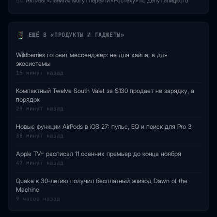
Активы «Ланита» могут перейти «Ростеху» по делу Галицкого
04
ЕЩЁ В «ПРОДУКТЫ И ГАДЖЕТЫ»
Wildberries готовит мессенджер: не для хайпа, а для
экосистемы
15 минут назад
Компактный Twelve South Valet за $130 продает не зарядку, а
порядок
29 минут назад
Новые функции AirPods в iOS 27: пульс, EQ и поиск для Pro 3
38 минут назад
Apple TV+ расписал 11 осенних премьер до конца ноября
47 минут назад
Quake к 30-летию получил бесплатный эпизод Dawn of the
Machine
9 часов назад