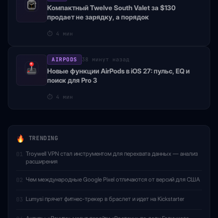
Компактный Twelve South Valet за $130
продает не зарядку, а порядок
⏱
4 мин
AIRPODS
38 минут назад
Новые функции AirPods в iOS 27: пульс, EQ и
поиск для Pro 3
⏱
4 мин
TRENDING
Troywell VPN стал инструментом для перехвата данных — анализ
01
расширения
Чем международные Google Pixel отличаются от версий для США
02
Lumysi прячет фитнес-трекер в браслет и идет на Kickstarter
03