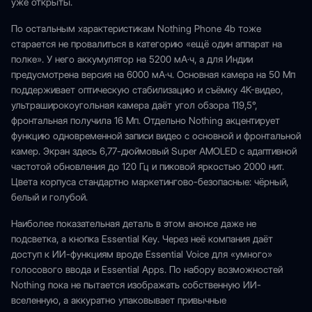
уже открыты.
По остальным характеристикам Nothing Phone 4b тоже
старается не провалиться в категорию «ещё один аппарат на
полке». У него аккумулятор на 5200 мА·ч, а для Индии
предусмотрена версия на 6000 мА·ч. Основная камера на 50 Мп
поддерживает оптическую стабилизацию и съёмку 4K-видео,
ультраширокоугольная камера даёт угол обзора 119,5°,
фронтальная получила 16 Мп. Отдельно Nothing акцентирует
функцию одновременной записи видео с основной и фронтальной
камер. Экран здесь 6,77-дюймовый Super AMOLED с адаптивной
частотой обновления до 120 Гц и пиковой яркостью 2000 нит.
Цвета корпуса стандартно маркетингово-безопасные: чёрный,
белый и голубой.
Наиболее показательная деталь в этом анонсе даже не
подсветка, а кнопка Essential Key. Через неё компания даёт
доступ к ИИ-функциям вроде Essential Voice для «умного»
голосового ввода и Essential Apps. По набору возможностей
Nothing пока не пытается изображать собственную ИИ-
вселенную, а аккуратно упаковывает привычные