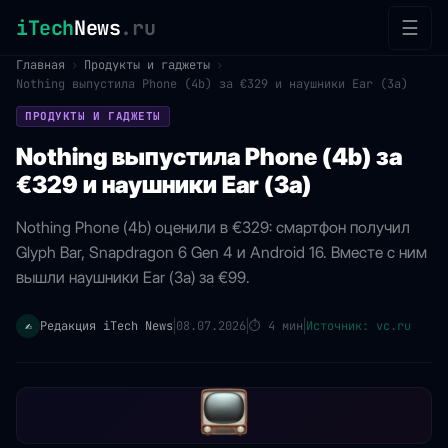
iTech
News
.ru
☰
Главная
›
Продукты и гаджеты
›
Nothing выпустила Phone (4b) за €329 и наушники Ear (3a)
ПРОДУКТЫ И ГАДЖЕТЫ
Nothing выпустила Phone (4b) за
€329 и наушники Ear (3a)
Nothing Phone (4b) оценили в €329: смартфон получил
Glyph Bar, Snapdragon 6 Gen 4 и Android 16. Вместе с ним
вышли наушники Ear (3a) за €99.
Редакция iTech News
08.07.2026
⏱
4 мин
Источник: vc.ru
✍️
|
|
|